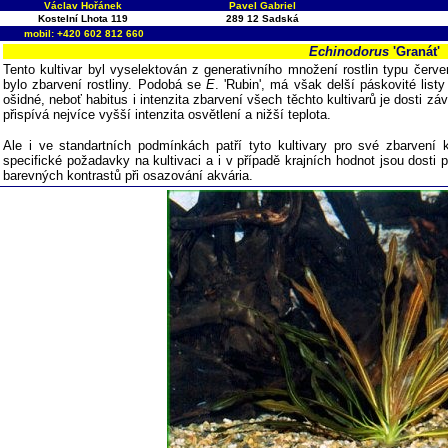
Václav Hořánek
Pavel Gabriel
Kostelní Lhota 119
289 12 Sadská
mobil: +420 602 812 660
Echinodorus
'Granát'
Tento kultivar byl vyselektován z generativního množení rostlin typu čer
bylo zbarvení rostliny. Podobá se
E
. 'Rubin', má však delší páskovité list
ošidné, neboť habitus i intenzita zbarvení všech těchto kultivarů je dosti z
přispívá nejvíce vyšší intenzita osvětlení a nižší teplota.
Ale i ve standartních podmínkách patří tyto kultivary pro své zbarve
specifické požadavky na kultivaci a i v případě krajních hodnot jsou dosti
barevných kontrastů při osazování akvária.