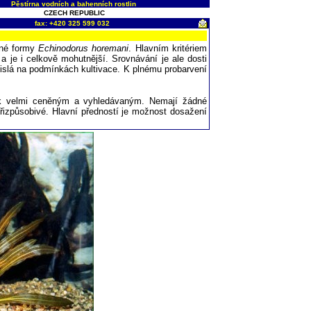
Pěstírna vodních a bahenních rostlin
CZECH REPUBLIC
fax: +420 325 599 032
vené formy
Echinodorus horemani
. Hlavním kritériem
y a je i celkově mohutnější. Srovnávání je ale dosti
ávislá na podmínkách kultivace. K plnému probarvení
ní k velmi ceněným a vyhledávaným. Nemají žádné
 přizpůsobivé. Hlavní předností je možnost dosažení